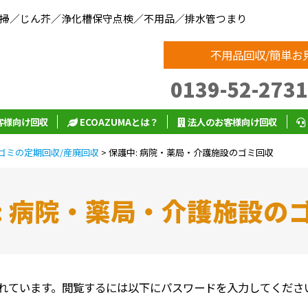
清掃／じん芥／浄化槽保守点検／不用品／排水管つまり
不用品回収/簡単お
0139-52-2731
客様向け回収
ECOAZUMAとは？
法人のお客様向け回収
ゴミの定期回収/産廃回収
>
保護中: 病院・薬局・介護施設のゴミ回収
: 病院・薬局・介護施設の
れています。閲覧するには以下にパスワードを入力してくださ